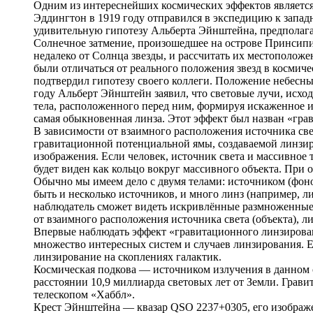
Одним из интереснейших космических эффектов являетс
Эддингтон в 1919 году отправился в экспедицию к запа
удивительную гипотезу Альберта Эйнштейна, предполагав
Солнечное затмение, произошедшее на острове Принсипи
недалеко от Солнца звезды, и рассчитать их местополо
были отличаться от реального положения звезд в космиче
подтвердил гипотезу своего коллеги. Положение небесны
году Альберт Эйнштейн заявил, что световые лучи, исход
тела, расположенного перед ним, формируя искаженное и
самая обыкновенная линза. Этот эффект был назван «гра
В зависимости от взаимного расположения источника свет
гравитационной потенциальной ямы, создаваемой линз
изображения. Если человек, источник света и массивное 
будет виден как кольцо вокруг массивного объекта. При
Обычно мы имеем дело с двумя телами: источником (фон
быть и несколько источников, и много линз (например, ли
наблюдатель сможет видеть искривлённые размноженные и
от взаимного расположения источника света (объекта), л
Впервые наблюдать эффект «гравитационного линзировани
множество интересных систем и случаев линзирования. Ес
линзирование на скоплениях галактик.
Космическая подкова — источником излучения в данном сл
расстоянии 10,9 миллиарда световых лет от Земли. Грави
телескопом «Хаббл».
Крест Эйнштейна — квазар QSO 2237+0305, его изображе