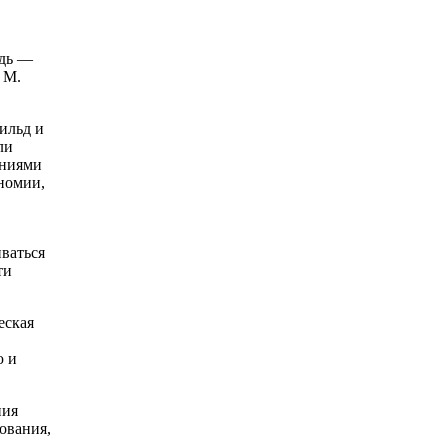
едь —
 М.
ильд и
ли
аниями
номии,
иваться
ти
еская
ю и
ния
ования,