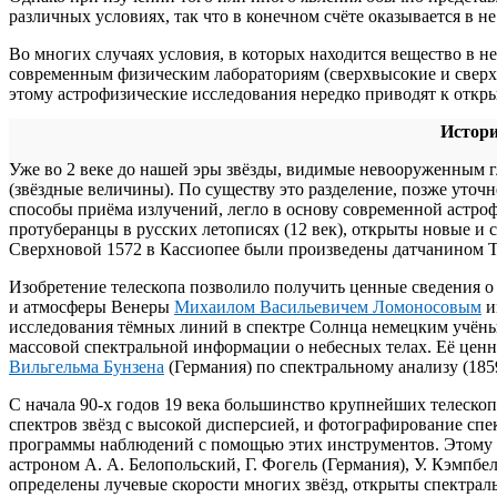
различных условиях, так что в конечном счёте оказывается в 
Во многих случаях условия, в которых находится вещество в н
современным физическим лабораториям (сверхвысокие и сверхн
этому астрофизические исследования нередко приводят к отк
Истори
Уже во 2 веке до нашей эры звёзды, видимые невооруженным гл
(звёздные величины). По существу это разделение, позже уточ
способы приёма излучений, легло в основу современной астро
протуберанцы в русских летописях (12 век), открыты новые и 
Сверхновой 1572 в Кассиопее были произведены датчанином Ти
Изобретение телескопа позволило получить ценные сведения 
и атмосферы Венеры
Михаилом Васильевичем Ломоносовым
и
исследования тёмных линий в спектре Солнца немецким учёны
массовой спектральной информации о небесных телах. Её ценн
Вильгельма Бунзена
(Германия) по спектральному анализу (1859
С начала 90-х годов 19 века большинство крупнейших телеск
спектров звёзд с высокой дисперсией, и фотографирование спе
программы наблюдений с помощью этих инструментов. Этому 
астроном А. А. Белопольский, Г. Фогель (Германия), У. Кэмпбе
определены лучевые скорости многих звёзд, открыты спектрал