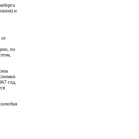
рнберга
тания) и
 от
цию, по
отом,
роны
 снимки
67 год,
еся
клопедия