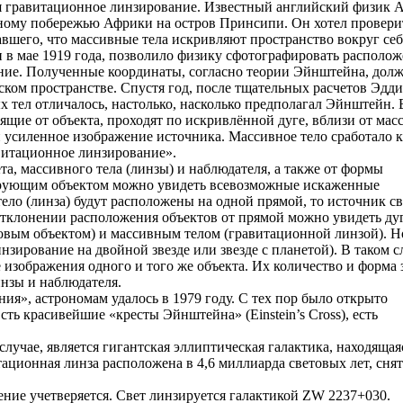
я гравитационное линзирование. Известный английский физик 
дному побережью Африки на остров Принсипи. Он хотел провери
шего, что массивные тела искривляют пространство вокруг себ
 в мае 1919 года, позволило физику сфотографировать располо
жение. Полученные координаты, согласно теории Эйнштейна, дол
ском пространстве. Спустя год, после тщательных расчетов Эдд
х тел отличалось, настолько, насколько предполагал Эйнштейн. 
ящие от объекта, проходят по искривлённой дуге, вблизи от мас
 усиленное изображение источника. Массивное тело сработало к
витационное линзирование».
а, массивного тела (линзы) и наблюдателя, а также от формы
ирующим объектом можно увидеть всевозможные искаженные
тело (линза) будут расположены на одной прямой, то источник св
 отклонении расположения объектов от прямой можно увидеть дуг
овым объектом) и массивным телом (гравитационной линзой). Н
нзирование на двойной звезде или звезде с планетой). В таком с
зображения одного и того же объекта. Их количество и форма 
инзы и наблюдателя.
я», астрономам удалось в 1979 году. С тех пор было открыто
ть красивейшие «кресты Эйнштейна» (Einstein’s Cross), есть
учае, является гигантская эллиптическая галактика, находящая
тационная линза расположена в 4,6 миллиарда световых лет, сня
ние учетверяется. Свет линзируется галактикой ZW 2237+030.