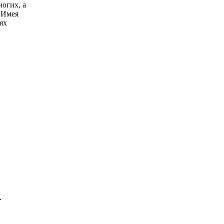
огих, а
 Имея
ях
.