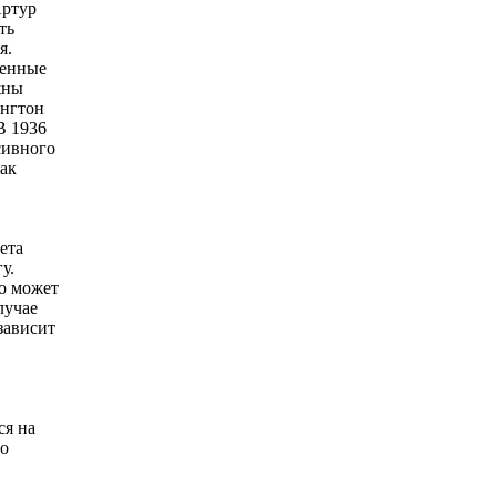
Артур
ть
я.
женные
жны
ингтон
В 1936
сивного
ак
ета
у.
о может
лучае
зависит
ся на
то