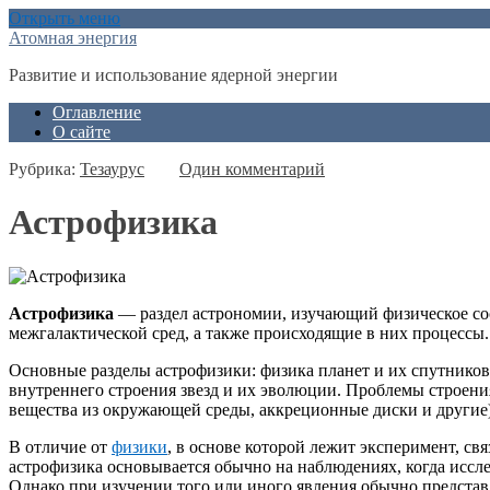
Открыть меню
Атомная энергия
Развитие и использование ядерной энергии
Оглавление
О сайте
Рубрика:
Тезаурус
Один комментарий
Астрофизика
Астрофизика
— раздел астрономии, изучающий физическое сос
межгалактической сред, а также происходящие в них процессы.
Основные разделы астрофизики: физика планет и их спутников
внутреннего строения звезд и их эволюции. Проблемы строени
вещества из окружающей среды, аккреционные диски и другие)
В отличие от
физики
, в основе которой лежит эксперимент, с
астрофизика основывается обычно на наблюдениях, когда иссле
Однако при изучении того или иного явления обычно представ