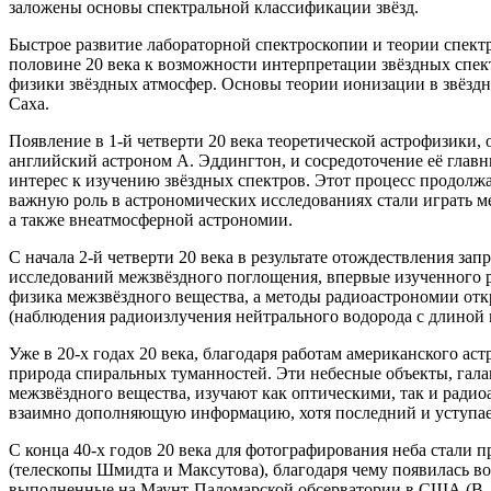
заложены основы спектральной классификации звёзд.
Быстрое развитие лабораторной спектроскопии и теории спек
половине 20 века к возможности интерпретации звёздных спект
физики звёздных атмосфер. Основы теории ионизации в звёздн
Саха.
Появление в 1-й четверти 20 века теоретической астрофизики
английский астроном А. Эддингтон, и сосредоточение её главн
интерес к изучению звёздных спектров. Этот процесс продолжа
важную роль в астрономических исследованиях стали играть м
а также внеатмосферной астрономии.
С начала 2-й четверти 20 века в результате отождествления з
исследований межзвёздного поглощения, впервые изученного ру
физика межзвёздного вещества, а методы радиоастрономии от
(наблюдения радиоизлучения нейтрального водорода с длиной в
Уже в 20-х годах 20 века, благодаря работам американского ас
природа спиральных туманностей. Эти небесные объекты, гала
межзвёздного вещества, изучают как оптическими, так и ради
взаимно дополняющую информацию, хотя последний и уступае
С конца 40-х годов 20 века для фотографирования неба стали
(телескопы Шмидта и Максутова), благодаря чему появилась во
выполненные на Маунт-Паломарской обсерватории в США (В. 