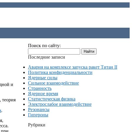
Поиск по сайту:
Последние записи
Авария на комплексе запуска ракет Титан II
Политика конфиденциальности
Ядерные силы
Сильное взаимодействие
дной и
Странность
Ядерное время
Статистическая физика
, теория
Электрослабое взаимодействие
Резонансы
а
.
Гипероны
я,
Рубрики
сса.
 при