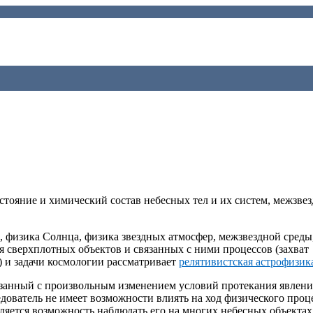
тояние и химический состав небесных тел и их систем, межзвез
, физика Солнца, физика звездных атмосфер, межзвездной среды
я сверхплотных объектов и связанных с ними процессов (захват
 и задачи космологии рассматривает
релятивистская астрофизик
вязанный с произвольным изменением условий протекания явлени
дователь не имеет возможности влиять на ход физического проце
ляется возможность наблюдать его на многих небесных объектах