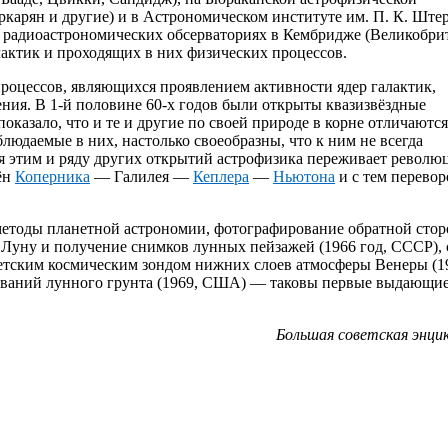
карян и другие) и в Астрономическом институте им. П. К. Ште
а радиоастрономических обсерваториях в Кембридже (Великобри
лактик и проходящих в них физических процессов.
роцессов, являющихся проявлением активности ядер галактик,
ения. В 1-й половине 60-х годов были открыты квазизвёздные
оказало, что и те и другие по своей природе в корне отличаются
блюдаемые в них, настолько своеобразны, что к ним не всегда
 этим и ряду других открытий астрофизика переживает револю
ён
Коперника
— Галилея —
Кеплера
—
Ньютона
и с тем перевор
методы планетной астрономии, фотографирование обратной сто
 Луну и получение снимков лунных пейзажей (1966 год, СССР),
ветским космическим зондом нижних слоев атмосферы Венеры (19
дований лунного грунта (1969, США) — таковы первые выдающи
Большая советская энци