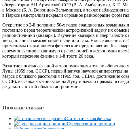
обсерватории АН Армянской ССР (В. А. Амбарцумян, Б. Е. Мар
в Москве (Б. А. Воронцов-Вельяминов), а также наблюдения н
в Парксе (Австралия) вскрыли огромное разнообразие форм га
Открытие во 2-й половине 50-х годов грандиозных взрывных п
поставило перед теоретической астрофизикой задачу их объясн
радиоисточники (квазары). Изучение квазаров и ядер галактик п
звёзд, планет и межзвёздной пыли или газа. Новые явления, на
применимы сложившиеся физические представления. Благодаря
своему значению сравнимую с революцией в астрономии врем
который пережила физика в 1-й трети 20 века.
Развитие внеатмосферной астрономии значительно обогатило 
Луны (1959 год, СССР), первый запуск научной аппаратуры на
Марса с близкого расстояния (1965 год, США), достижение со
СССР), высадка космонавтов на Луну и начало прямых иссле
результаты в этой области астрономии.
Похожие статьи:
Статистическая физика
Суперпозиции принцип
Философия