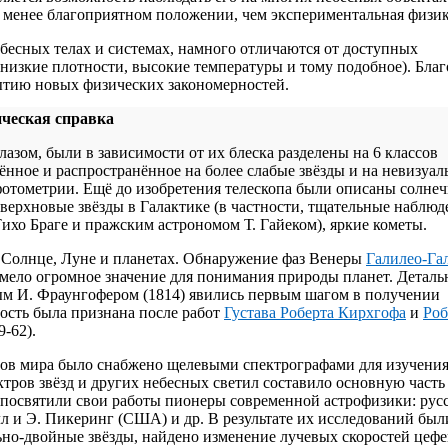
не менее благоприятном положении, чем экспериментальная физик
ебесных телах и системах, намного отличаются от доступных
изкие плотности, высокие температуры и тому подобное). Благ
рытию новых физических закономерностей.
ческая справка
азом, были в зависимости от их блеска разделены на 6 классов
нённое и распространённое на более слабые звёзды и на невизуа
фотометрии. Ещё до изобретения телескопа были описаны солне
сверхновые звёзды в Галактике (в частности, тщательные наблюд
хо Браге и пражским астрономом Т. Гайеком), яркие кометы.
о Солнце, Луне и планетах. Обнаружение фаз Венеры
Галилео-Га
мело огромное значение для понимания природы планет. Деталь
м И. Фраунгофером (1814) явились первым шагом в получении
ость была признана после работ
Густава Роберта Кирхгофа
и
Роб
-62).
опов мира было снабжено щелевыми спектрографами для изучени
ктров звёзд и других небесных светил составило основную часть
посвятили свои работы пионеры современной астрофизики: рус
лл и Э. Пикеринг (США) и др. В результате их исследований был
ьно-двойные звёзды, найдено изменение лучевых скоростей цефе