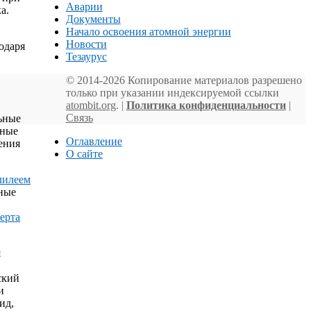
Аварии
а.
Документы
Начало освоения атомной энергии
Новости
одаря
Тезаурус
© 2014-2026 Копирование материалов разрешено
только при указании индексируемой ссылки
atombit.org
. |
Политика конфиденциальности
|
Связь
льные
чные
Оглавление
ения
О сайте
лилеем
ные
ерта
я
ский
и
ид,