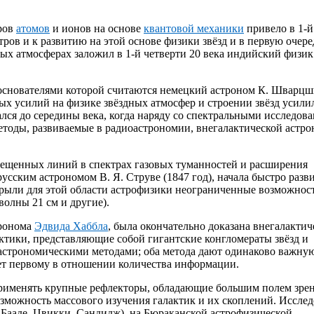
тров
атомов
и ионов на основе
квантовой механики
привело в 1-й
ров и к развитию на этой основе физики звёзд и в первую очер
ых атмосферах заложил в 1-й четверти 20 века индийский физик
, основателями которой считаются немецкий астроном К. Шварцш
ых усилий на физике звёздных атмосфер и строении звёзд усили
лся до середины века, когда наряду со спектральными исследов
етоды, развиваемые в радиоастрономии, внегалактической астро
апрещенных линий в спектрах газовых туманностей и расширения
сским астрономом В. Я. Струве (1847 год), начала быстро разв
крыли для этой области астрофизики неограниченные возможнос
олны 21 см и другие).
тронома
Эдвида Хаббла
, была окончательно доказана внегалактич
ктики, представляющие собой гигантские конгломераты звёзд и
оастрономическими методами; оба метода дают одинаково важну
т первому в отношении количества информации.
 применять крупные рефлекторы, обладающие большим полем зре
зможность массового изучения галактик и их скоплений. Исслед
Бааде, Цвикки, Сандидж), на Бюраканской астрофизической