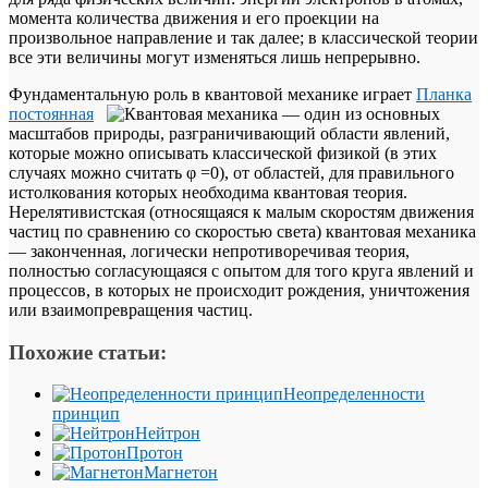
момента количества движения и его проекции на
произвольное направление и так далее; в классической теории
все эти величины могут изменяться лишь непрерывно.
Фундаментальную роль в квантовой механике играет
Планка
постоянная
— один из основных
масштабов природы, разграничивающий области явлений,
которые можно описывать классической физикой (в этих
случаях можно считать φ =0), от областей, для правильного
истолкования которых необходима квантовая теория.
Нерелятивистская (относящаяся к малым скоростям движения
частиц по сравнению со скоростью света) квантовая механика
— законченная, логически непротиворечивая теория,
полностью согласующаяся с опытом для того круга явлений и
процессов, в которых не происходит рождения, уничтожения
или взаимопревращения частиц.
Похожие статьи:
Неопределенности
принцип
Нейтрон
Протон
Магнетон