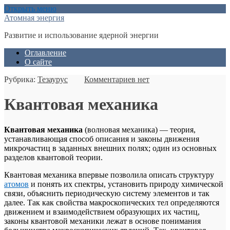
Открыть меню
Атомная энергия
Развитие и использование ядерной энергии
Оглавление
О сайте
Рубрика:
Тезаурус
Комментариев нет
Квантовая механика
Квантовая механика
(волновая механика) — теория,
устанавливающая способ описания и законы движения
микрочастиц в заданных внешних полях; один из основных
разделов квантовой теории.
Квантовая механика впервые позволила описать структуру
атомов
и понять их спектры, установить природу химической
связи, объяснить периодическую систему элементов и так
далее. Так как свойства макроскопических тел определяются
движением и взаимодействием образующих их частиц,
законы квантовой механики лежат в основе понимания