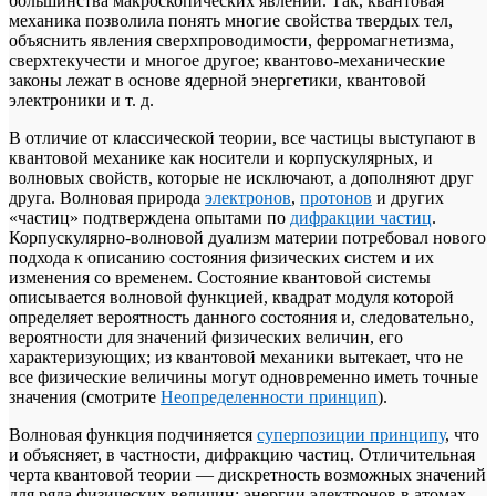
большинства макроскопических явлений. Так, квантовая
механика позволила понять многие свойства твердых тел,
объяснить явления сверхпроводимости, ферромагнетизма,
сверхтекучести и многое другое; квантово-механические
законы лежат в основе ядерной энергетики, квантовой
электроники и т. д.
В отличие от классической теории, все частицы выступают в
квантовой механике как носители и корпускулярных, и
волновых свойств, которые не исключают, а дополняют друг
друга. Волновая природа
электронов
,
протонов
и других
«частиц» подтверждена опытами по
дифракции частиц
.
Корпускулярно-волновой дуализм материи потребовал нового
подхода к описанию состояния физических систем и их
изменения со временем. Состояние квантовой системы
описывается волновой функцией, квадрат модуля которой
определяет вероятность данного состояния и, следовательно,
вероятности для значений физических величин, его
характеризующих; из квантовой механики вытекает, что не
все физические величины могут одновременно иметь точные
значения (смотрите
Неопределенности принцип
).
Волновая функция подчиняется
суперпозиции принципу
, что
и объясняет, в частности, дифракцию частиц. Отличительная
черта квантовой теории — дискретность возможных значений
для ряда физических величин: энергии электронов в атомах,